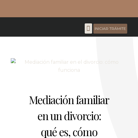
¿Tienes dudas?
Reserva tu consulta gratuita
INICIAR TRÁMITE
Sobre nosotros
Mediación familiar
en un divorcio:
qué es, cómo