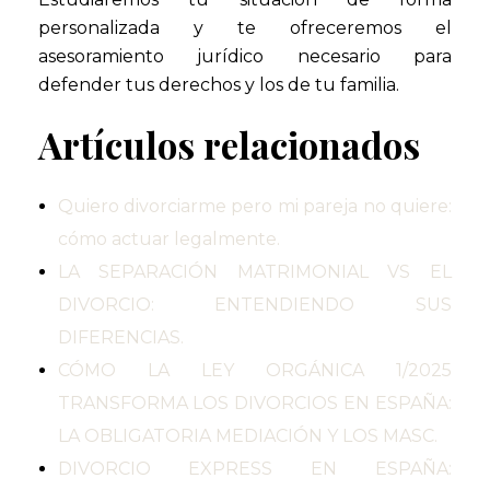
personalizada y te ofreceremos el
asesoramiento jurídico necesario para
defender tus derechos y los de tu familia.
Artículos relacionados
Quiero divorciarme pero mi pareja no quiere:
cómo actuar legalmente.
LA SEPARACIÓN MATRIMONIAL VS EL
DIVORCIO: ENTENDIENDO SUS
DIFERENCIAS.
CÓMO LA LEY ORGÁNICA 1/2025
TRANSFORMA LOS DIVORCIOS EN ESPAÑA:
LA OBLIGATORIA MEDIACIÓN Y LOS MASC.
DIVORCIO EXPRESS EN ESPAÑA: