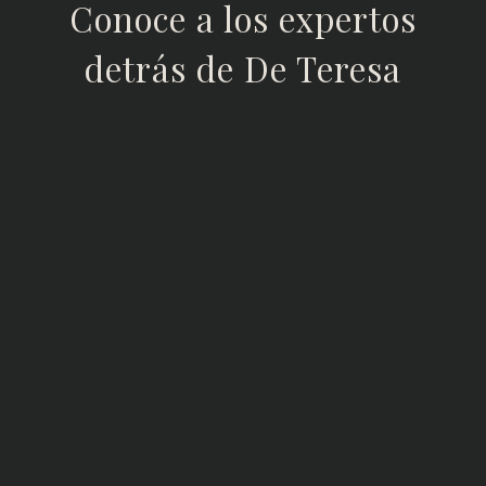
Conoce a los expertos
detrás de De Teresa
ALEJANDRO ALFONSO DE
TERESA CALADO
Grado en Derecho y Ciencias Políticas en la
Universidad CEU San Pablo
Experto de Mediación Civil y Mercantil en el
Centro de Estudios Financieros (CEF)
Máster de acceso a la abogacia en la