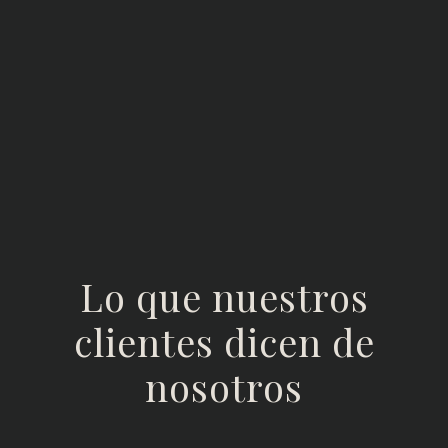
Universidad UDIMA
Especialización en Derecho Canónico
mediante la obtención del Máster
impartido por el Tribunal de la Rota.
Seriedad y Empatía
Lo que nuestros
clientes dicen de
nosotros